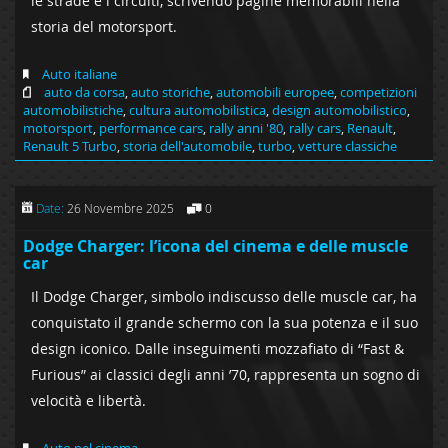
le strade e i circuiti, scrivendo pagine memorabili nella
storia del motorsport.
Auto italiane
auto da corsa
,
auto storiche
,
automobili europee
,
competizioni
automobilistiche
,
cultura automobilistica
,
design automobilistico
,
motorsport
,
performance cars
,
rally anni '80
,
rally cars
,
Renault
,
Renault 5 Turbo
,
storia dell'automobile
,
turbo
,
vetture classiche
Date:
26 Novembre 2025
0
Dodge Charger: l’icona del cinema e delle muscle
car
Il Dodge Charger, simbolo indiscusso delle muscle car, ha
conquistato il grande schermo con la sua potenza e il suo
design iconico. Dalle inseguimenti mozzafiato di “Fast &
Furious” ai classici degli anni ’70, rappresenta un sogno di
velocità e libertà.