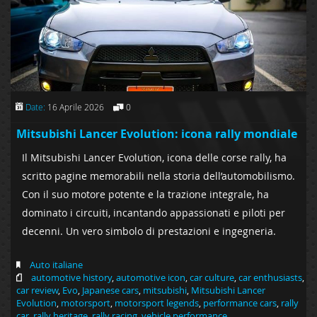
Date:
16 Aprile 2026
0
Mitsubishi Lancer Evolution: icona rally mondiale
Il Mitsubishi Lancer Evolution, icona delle corse rally, ha
scritto pagine memorabili nella storia dell’automobilismo.
Con il suo motore potente e la trazione integrale, ha
dominato i circuiti, incantando appassionati e piloti per
decenni. Un vero simbolo di prestazioni e ingegneria.
Auto italiane
automotive history
,
automotive icon
,
car culture
,
car enthusiasts
,
car review
,
Evo
,
Japanese cars
,
mitsubishi
,
Mitsubishi Lancer
Evolution
,
motorsport
,
motorsport legends
,
performance cars
,
rally
car
,
rally heritage
,
rally racing
,
vehicle performance