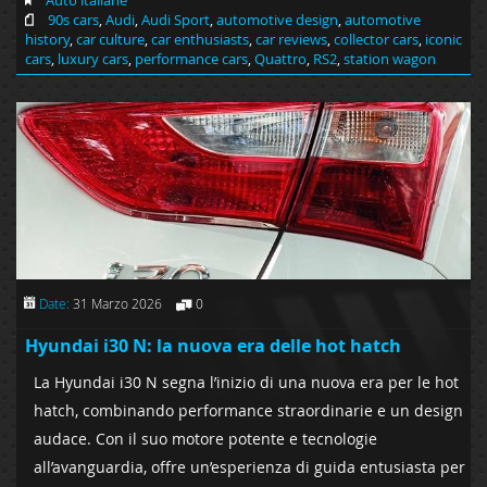
90s cars
,
Audi
,
Audi Sport
,
automotive design
,
automotive
history
,
car culture
,
car enthusiasts
,
car reviews
,
collector cars
,
iconic
cars
,
luxury cars
,
performance cars
,
Quattro
,
RS2
,
station wagon
Date:
31 Marzo 2026
0
Hyundai i30 N: la nuova era delle hot hatch
La Hyundai i30 N segna l’inizio di una nuova era per le hot
hatch, combinando performance straordinarie e un design
audace. Con il suo motore potente e tecnologie
all’avanguardia, offre un’esperienza di guida entusiasta per