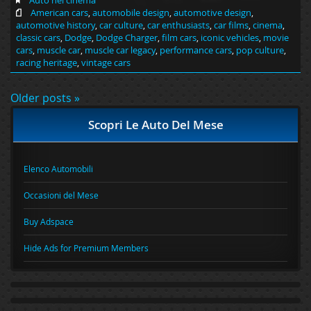
Auto nel cinema
American cars
,
automobile design
,
automotive design
,
automotive history
,
car culture
,
car enthusiasts
,
car films
,
cinema
,
classic cars
,
Dodge
,
Dodge Charger
,
film cars
,
iconic vehicles
,
movie
cars
,
muscle car
,
muscle car legacy
,
performance cars
,
pop culture
,
racing heritage
,
vintage cars
Older posts »
Scopri Le Auto Del Mese
Elenco Automobili
Occasioni del Mese
Buy Adspace
Hide Ads for Premium Members