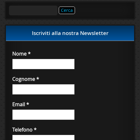
Ricerca
per:
Iscriviti alla nostra Newsletter
Nome
*
Cognome
*
Email
*
Telefono
*