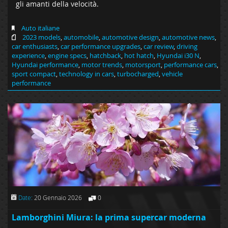
gli amanti della velocità.
Auto italiane
2023 models
,
automobile
,
automotive design
,
automotive news
,
car enthusiasts
,
car performance upgrades
,
car review
,
driving
experience
,
engine specs
,
hatchback
,
hot hatch
,
Hyundai i30 N
,
Hyundai performance
,
motor trends
,
motorsport
,
performance cars
,
sport compact
,
technology in cars
,
turbocharged
,
vehicle
performance
Date:
20 Gennaio 2026
0
Lamborghini Miura: la prima supercar moderna