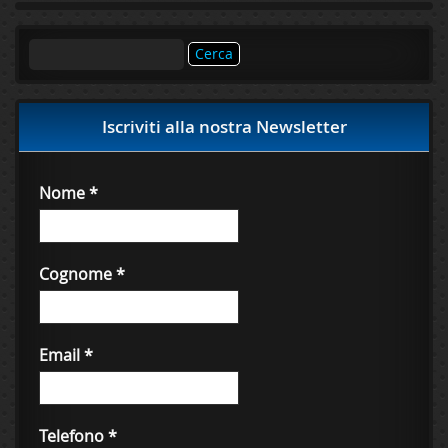
Ricerca
per:
Iscriviti alla nostra Newsletter
Nome
*
Cognome
*
Email
*
Telefono
*