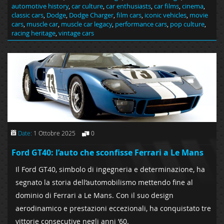
automotive history
,
car culture
,
car enthusiasts
,
car films
,
cinema
,
classic cars
,
Dodge
,
Dodge Charger
,
film cars
,
iconic vehicles
,
movie
cars
,
muscle car
,
muscle car legacy
,
performance cars
,
pop culture
,
racing heritage
,
vintage cars
Date:
1 Ottobre 2025
0
Ford GT40: l’auto che sconfisse Ferrari a Le Mans
Il Ford GT40, simbolo di ingegneria e determinazione, ha
segnato la storia dell’automobilismo mettendo fine al
dominio di Ferrari a Le Mans. Con il suo design
aerodinamico e prestazioni eccezionali, ha conquistato tre
vittorie consecutive negli anni ’60.