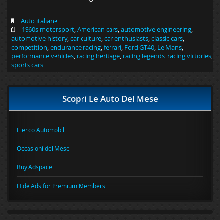
Auto italiane
1960s motorsport
,
American cars
,
automotive engineering
,
automotive history
,
car culture
,
car enthusiasts
,
classic cars
,
competition
,
endurance racing
,
ferrari
,
Ford GT40
,
Le Mans
,
performance vehicles
,
racing heritage
,
racing legends
,
racing victories
,
sports cars
Scopri Le Auto Del Mese
Elenco Automobili
Occasioni del Mese
Buy Adspace
Hide Ads for Premium Members