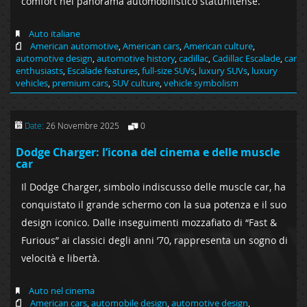
comfort nel panorama automobilistico statunitense.
Auto italiane
American automotive
,
American cars
,
American culture
,
automotive design
,
automotive history
,
cadillac
,
Cadillac Escalade
,
car
enthusiasts
,
Escalade features
,
full-size SUVs
,
luxury SUVs
,
luxury
vehicles
,
premium cars
,
SUV culture
,
vehicle symbolism
Date:
26 Novembre 2025
0
Dodge Charger: l’icona del cinema e delle muscle
car
Il Dodge Charger, simbolo indiscusso delle muscle car, ha
conquistato il grande schermo con la sua potenza e il suo
design iconico. Dalle inseguimenti mozzafiato di “Fast &
Furious” ai classici degli anni ’70, rappresenta un sogno di
velocità e libertà.
Auto nel cinema
American cars
,
automobile design
,
automotive design
,