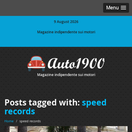
Menu
9 August 2026
Magazine indipendente sui motori
Magazine indipendente sui motori
Posts tagged with:
speed
records
Home
/
speed records