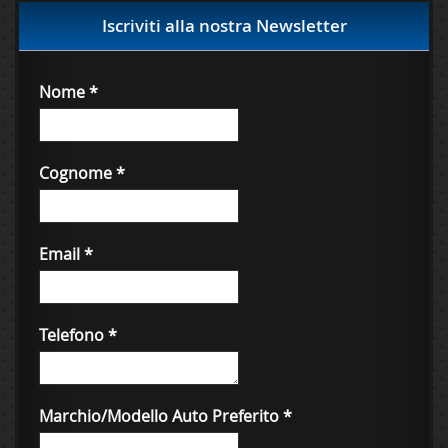
Iscriviti alla nostra Newsletter
Nome
*
Cognome
*
Email
*
Telefono
*
Marchio/Modello Auto Preferito
*