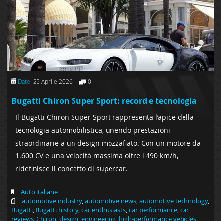
Date:
25 Aprile 2026
0
Bugatti Chiron Super Sport: record e tecnologia
Il Bugatti Chiron Super Sport rappresenta l’apice della
tecnologia automobilistica, unendo prestazioni
straordinarie a un design mozzafiato. Con un motore da
1.600 CV e una velocità massima oltre i 490 km/h,
ridefinisce il concetto di supercar.
Auto italiane
automotive industry
,
automotive news
,
automotive technology
,
Bugatti
,
Bugatti history
,
car enthusiasts
,
car performance
,
car
reviews
,
Chiron
,
design
,
engineering
,
high-performance vehicles
,