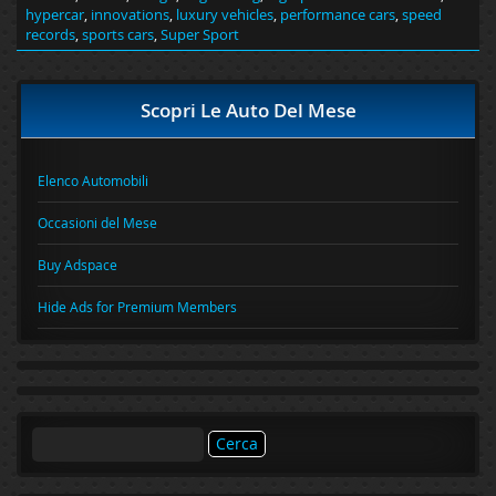
hypercar
,
innovations
,
luxury vehicles
,
performance cars
,
speed
records
,
sports cars
,
Super Sport
Scopri Le Auto Del Mese
Elenco Automobili
Occasioni del Mese
Buy Adspace
Hide Ads for Premium Members
Ricerca
per: