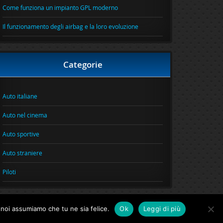
Come funziona un impianto GPL moderno
Il funzionamento degli airbag e la loro evoluzione
Categorie
Auto italiane
Auto nel cinema
Auto sportive
Auto straniere
Piloti
o noi assumiamo che tu ne sia felice.
Ok
Leggi di più