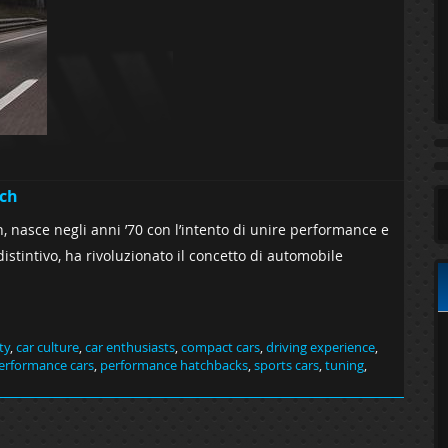
tch
, nasce negli anni ’70 con l’intento di unire performance e
distintivo, ha rivoluzionato il concetto di automobile
ty
,
car culture
,
car enthusiasts
,
compact cars
,
driving experience
,
erformance cars
,
performance hatchbacks
,
sports cars
,
tuning
,