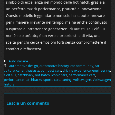
simbolo di eccellenza‍ nel⁤ mondo delle ⁤hot hatch, grazie a
un perfetto mix di performance, ⁣praticità e innovazione.
Questo modello leggendario non ​solo ha saputo innovare
per rimanere​ rilevante nel tempo, ma ha anche continuato
a ispirare e intrattenere generazioni di autisti. La Golf GTI
non è solo⁤ un’auto; è ⁤un vero e proprio stile‍ di vita, una
scelta per ⁢chi cerca​ emozioni ⁤forti senza compromettere ⁣il⁢
comfort e l’efficienza.
Auto italiane
automotive design
,
automotive history
,
car community
,
car
culture
,
car enthusiasts
,
compact cars
,
driving experience
,
engineering
,
Golf GTI
,
hatchback
,
hot hatch
,
iconic cars
,
performance cars
,
performance hatchbacks
,
sports cars
,
tuning
,
volkswagen
,
Volkswagen
history
Lascia un commento