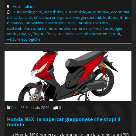
Auto italiane
auto ecologiche
,
auto ibride
,
automobile
,
automotive
,
economia
dei carburanti
,
efficienza energetica
,
energia sostenibile
,
ibrida
,
ibride
di massa
,
innovazione automobilistica
,
mobilità elettrica
,
sostenibilità
,
storia dell'automobile
,
storia della Prius
,
tecnologia
verde
,
toyota
,
Toyota Prius
,
trasporto
,
veicoli a basse emissioni
,
vetture ecologiche
Date:
28 Febbraio 2026
0
Honda NSX: la supercar giapponese che stupì il
mondo
La Honda NSX, supercar giapponese lanciata negli anni ’90,