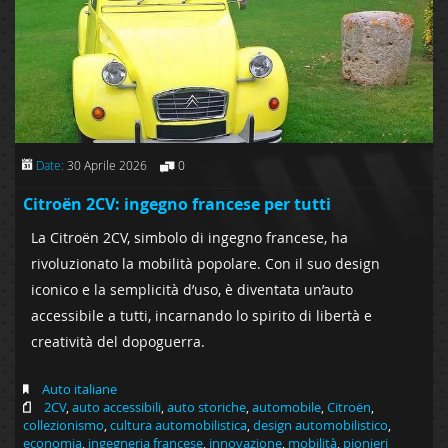
Date:
30 Aprile 2026
0
Citroën 2CV: ingegno francese per tutti
La Citroën 2CV, simbolo di ingegno francese, ha
rivoluzionato la mobilità popolare. Con il suo design
iconico e la semplicità d’uso, è diventata un’auto
accessibile a tutti, incarnando lo spirito di libertà e
creatività del dopoguerra.
Auto italiane
2CV
,
auto accessibili
,
auto storiche
,
automobile
,
Citroën
,
collezionismo
,
cultura automobilistica
,
design automobilistico
,
economia
,
ingegneria francese
,
innovazione
,
mobilità
,
pionieri