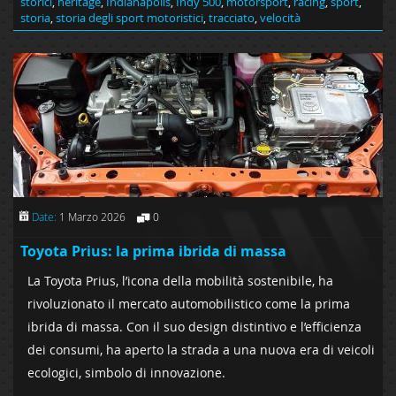
storici
,
heritage
,
Indianapolis
,
Indy 500
,
motorsport
,
racing
,
sport
,
storia
,
storia degli sport motoristici
,
tracciato
,
velocità
Date:
1 Marzo 2026
0
Toyota Prius: la prima ibrida di massa
La Toyota Prius, l’icona della mobilità sostenibile, ha
rivoluzionato il mercato automobilistico come la prima
ibrida di massa. Con il suo design distintivo e l’efficienza
dei consumi, ha aperto la strada a una nuova era di veicoli
ecologici, simbolo di innovazione.