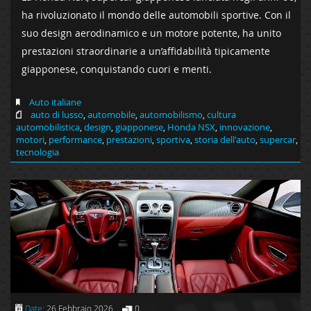
ha rivoluzionato il mondo delle automobili sportive. Con il
suo design aerodinamico e un motore potente, ha unito
prestazioni straordinarie a un’affidabilità tipicamente
giapponese, conquistando cuori e menti.
Auto italiane
auto di lusso
,
automobile
,
automobilismo
,
cultura
automobilistica
,
design
,
giapponese
,
Honda NSX
,
innovazione
,
motori
,
performance
,
prestazioni
,
sportiva
,
storia dell'auto
,
supercar
,
tecnologia
Date:
26 Febbraio 2026
0