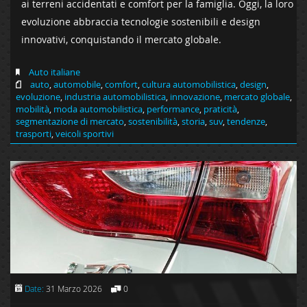
ai terreni accidentati e comfort per la famiglia. Oggi, la loro
evoluzione abbraccia tecnologie sostenibili e design
innovativi, conquistando il mercato globale.
Auto italiane
auto
,
automobile
,
comfort
,
cultura automobilistica
,
design
,
evoluzione
,
industria automobilistica
,
innovazione
,
mercato globale
,
mobilità
,
moda automobilistica
,
performance
,
praticità
,
segmentazione di mercato
,
sostenibilità
,
storia
,
suv
,
tendenze
,
trasporti
,
veicoli sportivi
Date:
31 Marzo 2026
0