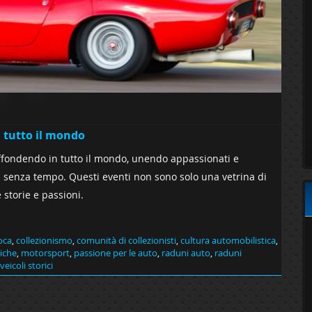
n tutto il mondo
iffondendo in tutto il mondo, unendo appassionati e
zza senza tempo. Questi eventi non sono solo una vetrina di
storie e passioni.
oca
,
collezionismo
,
comunità di collezionisti
,
cultura automobilistica
,
iche
,
motorsport
,
passione per le auto
,
raduni auto
,
raduni
veicoli storici