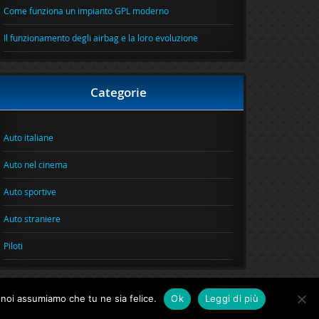
Come funziona un impianto GPL moderno
Il funzionamento degli airbag e la loro evoluzione
Categorie
Auto italiane
Auto nel cinema
Auto sportive
Auto straniere
Piloti
o noi assumiamo che tu ne sia felice.
Ok
Leggi di più