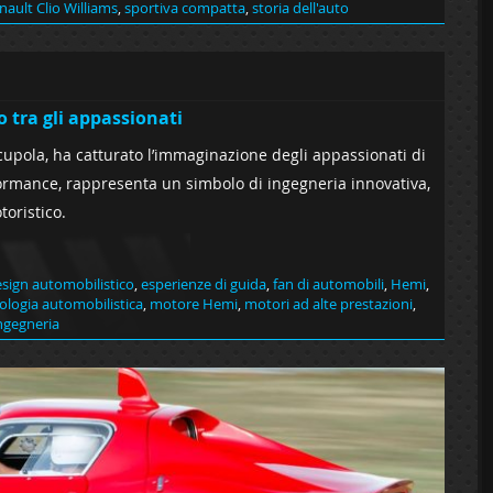
nault Clio Williams
,
sportiva compatta
,
storia dell'auto
 tra gli appassionati
 cupola, ha catturato l’immaginazione degli appassionati di
ormance, rappresenta un simbolo di ingegneria innovativa,
oristico.
sign automobilistico
,
esperienze di guida
,
fan di automobili
,
Hemi
,
ologia automobilistica
,
motore Hemi
,
motori ad alte prestazioni
,
ingegneria