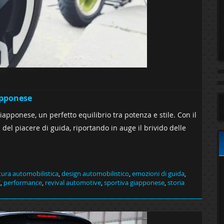
iapponese
iapponese, un perfetto equilibrio tra potenza e stile. Con il
del piacere di guida, riportando in auge il brivido delle
tura automobilistica
,
design automobilistico
,
emozioni di guida
,
Z
,
performance
,
revival automotive
,
sportiva giapponese
,
storia