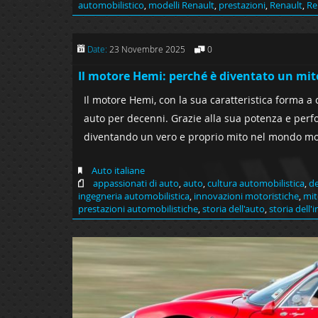
automobilistico
,
modelli Renault
,
prestazioni
,
Renault
,
Re
Date:
23 Novembre 2025
0
Il motore Hemi: perché è diventato un mito
Il motore Hemi, con la sua caratteristica forma a
auto per decenni. Grazie alla sua potenza e perf
diventando un vero e proprio mito nel mondo mot
Auto italiane
appassionati di auto
,
auto
,
cultura automobilistica
,
de
ingegneria automobilistica
,
innovazioni motoristiche
,
mit
prestazioni automobilistiche
,
storia dell'auto
,
storia dell'