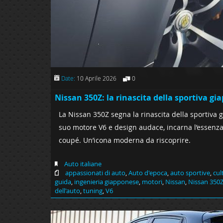
Date:
10 Aprile 2026
0
Nissan 350Z: la rinascita della sportiva g
La Nissan 350Z segna la rinascita della sportiva g
suo motore V6 e design audace, incarna l’essenza 
coupé. Un’icona moderna da riscoprire.
Auto italiane
appassionati di auto
,
Auto d'epoca
,
auto sportive
,
cul
guida
,
ingenieria giapponese
,
motori
,
Nissan
,
Nissan 350
dell'auto
,
tuning
,
V6