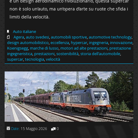
e un design aerodinamico rivoluzionario, questa supercar
non è solo un’auto, ma un’opera d’arte su ruote che sfida i
limiti della velocità.
Auto italiane
Agera
,
auto svedesi
,
automobili sportive
,
automotive technology
,
design automobilistico
,
eccellenza
,
hypercar
,
ingegneria
,
innovazione
,
Koenigsegg
,
marche di lusso
,
motori ad alte prestazioni
,
prestazione
ingegneristica
,
prestazioni
,
sostenibilità
,
storia dell'automobile
,
supercar
,
tecnologia
,
velocità
Date:
15 Maggio 2026
0