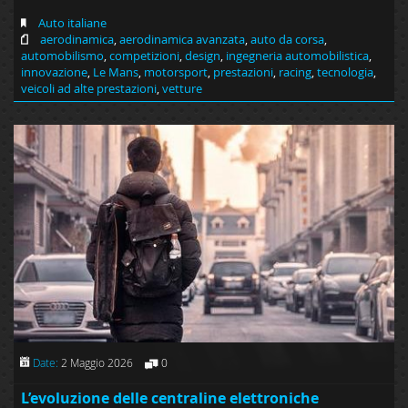
Auto italiane
aerodinamica
,
aerodinamica avanzata
,
auto da corsa
,
automobilismo
,
competizioni
,
design
,
ingegneria automobilistica
,
innovazione
,
Le Mans
,
motorsport
,
prestazioni
,
racing
,
tecnologia
,
veicoli ad alte prestazioni
,
vetture
Date:
2 Maggio 2026
0
L’evoluzione delle centraline elettroniche