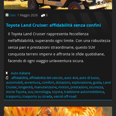
Date:
1 Maggio 2026
0
Toyota Land Cruiser: affidabilità senza confini
Il Toyota Land Cruiser rappresenta l’eccellenza
nell’affidabilità, superando ogni limite. Con una robustezza
senza pari e prestazioni straordinarie, questo SUV
conquista terreni impervi e affronta le sfide quotidiane,
facendo di ogni viaggio un’avventura sicura.
Auto italiane
affidabilità
,
affidabilità del veicolo
,
auto 4x4
,
auto di lusso
,
automobili
,
avventura
,
comfort
,
dotazioni
,
esplorazione
,
guida
,
Land
Cruiser
,
longevità
,
manutenzione
,
motori
,
prestazioni
,
sicurezza
,
storia Toyota
,
suv
,
tecnologia
,
toyota
,
tradizione automobilistica
,
trasporto
,
trasporto su strada
,
veicoli off-road