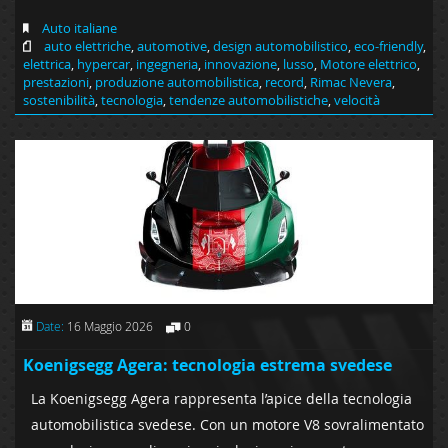
Auto italiane
auto elettriche
,
automotive
,
design automobilistico
,
eco-friendly
,
elettrica
,
hypercar
,
ingegneria
,
innovazione
,
lusso
,
Motore elettrico
,
prestazioni
,
produzione automobilistica
,
record
,
Rimac Nevera
,
sostenibilità
,
tecnologia
,
tendenze automobilistiche
,
velocità
Date:
16 Maggio 2026
0
Koenigsegg Agera: tecnologia estrema svedese
La Koenigsegg Agera rappresenta l’apice della tecnologia
automobilistica svedese. Con un motore V8 sovralimentato