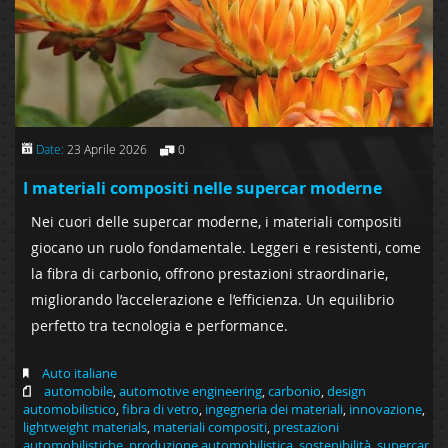
Date:
23 Aprile 2026
0
I materiali compositi nelle supercar moderne
Nei cuori delle supercar moderne, i materiali compositi
giocano un ruolo fondamentale. Leggeri e resistenti, come
la fibra di carbonio, offrono prestazioni straordinarie,
migliorando l’accelerazione e l’efficienza. Un equilibrio
perfetto tra tecnologia e performance.
Auto italiane
automobile
,
automotive engineering
,
carbonio
,
design
automobilistico
,
fibra di vetro
,
ingegneria dei materiali
,
innovazione
,
lightweight materials
,
materiali compositi
,
prestazioni
automobilistiche
,
produzione automobilistica
,
sostenibilità
,
supercar
,