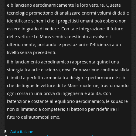
e bilanciano ⁤aerodinamicamente le loro vetture. Queste
tecnologie promettono di analizzare enormi volumi‍ di dati ⁣e
identificare schemi⁤ che i progettisti umani potrebbero non ​
essere in grado di vedere. Con tale⁢ integrazione, il futuro
delle vetture ⁢Le ‌Mans sembra ⁢destinato a evolversi
ulteriormente, portando‍ le‍ prestazioni e‌ l’efficienza a‍ un
livello senza​ precedenti.
Il bilanciamento aerodinamico rappresenta quindi ‍una⁤
sinergia tra arte ⁣e scienza,⁢ dove l’innovazione⁢ continua⁤ sfida
‌i limiti.La⁤ perfetta armonia tra design e ⁣performance è ‍ciò
‍che distingue⁤ le ⁣vetture di⁤ Le Mans​ moderne, trasformando
ogni corsa in una ‌prova di ingegneria e abilità. Con
l’attenzione ‌costante all’equilibrio aerodinamico, ⁢le ​squadre
non ⁢si ‍limitano a competere; si battono ‍per ridefinire il
futuro dell’automobilismo.
Auto italiane