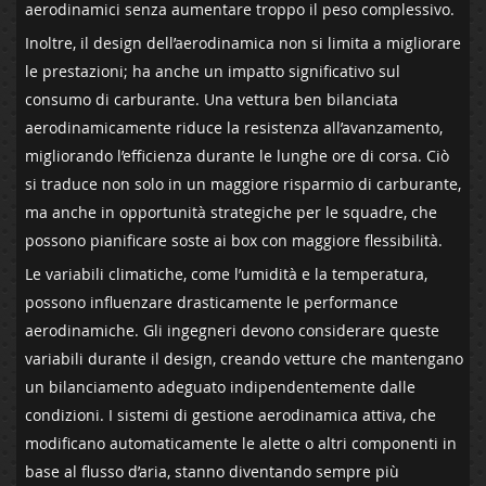
aerodinamici senza aumentare troppo​ il peso ⁣complessivo.
Inoltre, il design dell’aerodinamica non⁢ si limita a migliorare‌
le prestazioni;‌ ha⁣ anche un impatto significativo ​sul
consumo di carburante. Una vettura ben bilanciata
‍aerodinamicamente riduce ⁢la resistenza all’avanzamento,
migliorando ⁣l’efficienza durante⁣ le lunghe ore⁤ di​ corsa. Ciò‌
si traduce non solo‍ in ​un maggiore​ risparmio di carburante,
ma anche in ‍opportunità strategiche per le squadre, che⁤
possono pianificare soste ai‍ box ⁣con maggiore flessibilità.
Le ‍variabili⁣ climatiche, come l’umidità ⁢e la temperatura,
possono influenzare drasticamente le performance
‌aerodinamiche. Gli ingegneri⁤ devono​ considerare queste
variabili ‍durante ​il design, creando vetture che ‌mantengano
un bilanciamento adeguato indipendentemente dalle
‌condizioni. I⁣ sistemi di​ gestione aerodinamica ⁤attiva, che ​
modificano automaticamente le alette o altri componenti in
‍base⁢ al flusso⁤ d’aria, stanno diventando sempre più