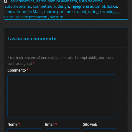
aerodinamica
,
aerodinamica avanzata
,
auto da corsa
,
automobilismo
,
competizioni
,
design
,
ingegneria automobilistica
,
innovazione
,
Le Mans
,
motorsport
,
prestazioni
,
racing
,
tecnologia
,
veicoli ad alte prestazioni
,
vetture
Lascia un commento
Il tuo indirizzo email non sarà pubblicato.
I campi obbligatori sono
contrassegnati
*
Commento
*
Nome
*
Email
*
Sito web