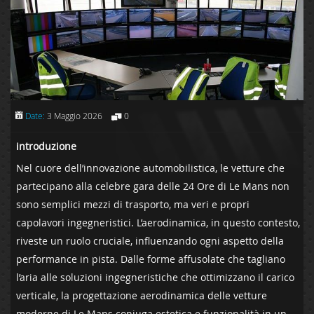
Date:
3 Maggio 2026
0
introduzione
Nel ⁢cuore dell’innovazione automobilistica, le ​vetture che
partecipano alla‌ celebre‌ gara delle 24 Ore di ‍Le ⁢Mans⁤ non​
sono ​semplici⁤ mezzi⁣ di trasporto, ma veri e propri
capolavori ingegneristici. ⁣L’aerodinamica, in questo contesto,
riveste⁢ un ruolo‍ cruciale,⁢ influenzando ogni‍ aspetto della
performance in pista. Dalle ⁣forme affusolate ⁣che tagliano⁣
l’aria‌ alle soluzioni ingegneristiche che‍ ottimizzano‌ il carico
⁤verticale, la progettazione aerodinamica delle vetture
moderne di​ Le Mans coniuga⁢ estetica e funzionalità in‍ un