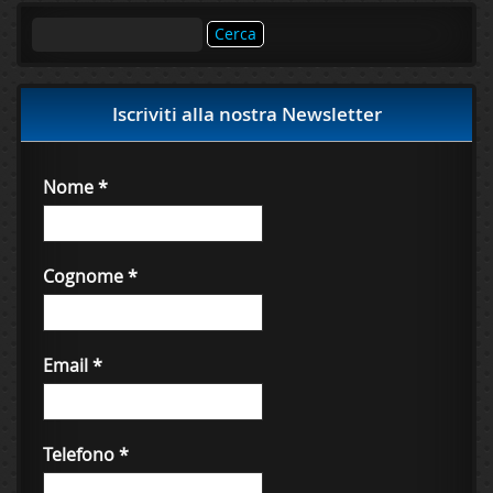
Ricerca
per:
Iscriviti alla nostra Newsletter
Nome
*
Cognome
*
Email
*
Telefono
*