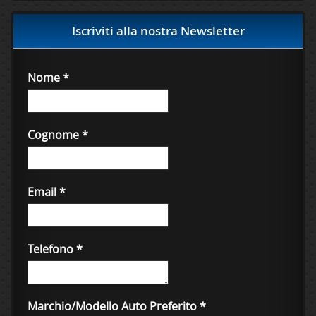
Iscriviti alla nostra Newsletter
Nome
*
Cognome
*
Email
*
Telefono
*
Marchio/Modello Auto Preferito
*