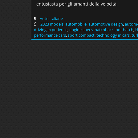
entusiasta per gli amanti della velocità.
Auto italiane
2023 models
,
automobile
,
automotive design
,
automo
driving experience
,
engine specs
,
hatchback
,
hot hatch
,
H
performance cars
,
sport compact
,
technology in cars
,
tur