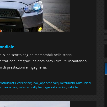
mondiale
ally, ha scritto pagine memorabili nella storia
 trazione integrale, ha dominato i circuiti, incantando
o di prestazioni e ingegneria.
enthusiasts
,
car review
,
Evo
,
Japanese cars
,
mitsubishi
,
Mitsubishi
ormance cars
,
rally car
,
rally heritage
,
rally racing
,
vehicle