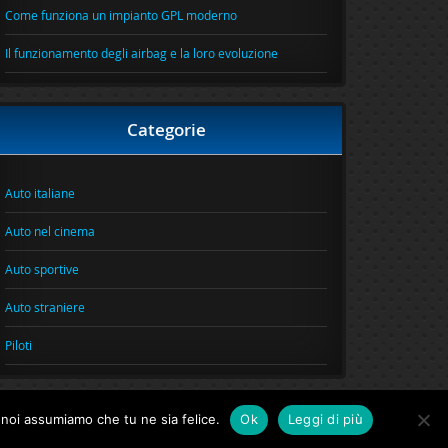
Come funziona un impianto GPL moderno
Il funzionamento degli airbag e la loro evoluzione
Categorie
Auto italiane
Auto nel cinema
Auto sportive
Auto straniere
Piloti
o noi assumiamo che tu ne sia felice.
Ok
Leggi di più