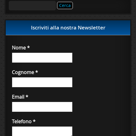
Ricerca
per:
Iscriviti alla nostra Newsletter
Nome
*
Cognome
*
Email
*
Telefono
*