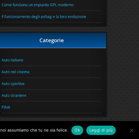
Come funziona un impianto GPL moderno
Il funzionamento degli airbag e la loro evoluzione
Categorie
Auto italiane
Auto nel cinema
Auto sportive
Auto straniere
Piloti
o noi assumiamo che tu ne sia felice.
Ok
Leggi di più