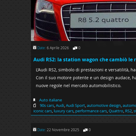
Date:
6 Aprile 2026
0
Audi RS2: la station wagon che cambiò le 
L’Audi RS2, simbolo di prestazioni e versatilità, h
Con il suo motore potente e un design audace, ha
nuove regole nel mercato automobilistico.
Auto italiane
90s cars
,
Audi
,
Audi Sport
,
automotive design
,
automo
iconic cars
,
luxury cars
,
performance cars
,
Quattro
,
RS2
,
s
Date:
22 Novembre 2025
0