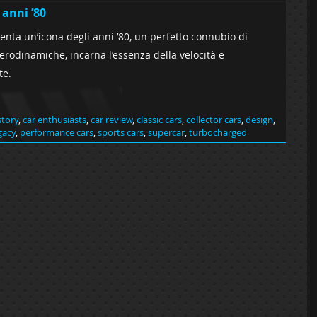
 anni ’80
senta un’icona degli anni ’80, un perfetto connubio di
erodinamiche, incarna l’essenza della velocità e
te.
story
,
car enthusiasts
,
car review
,
classic cars
,
collector cars
,
design
,
gacy
,
performance cars
,
sports cars
,
supercar
,
turbocharged