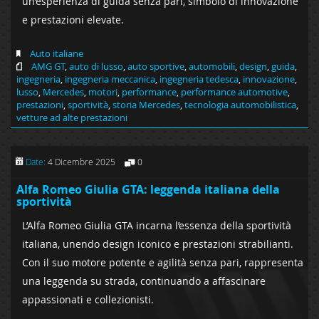
un’esperienza di guida senza pari, simbolo di innovazione
e prestazioni elevate.
Auto italiane
AMG GT
,
auto di lusso
,
auto sportive
,
automobili
,
design
,
guida
,
ingegneria
,
ingegneria meccanica
,
ingegneria tedesca
,
innovazione
,
lusso
,
Mercedes
,
motori
,
performance
,
performance automotive
,
prestazioni
,
sportività
,
storia Mercedes
,
tecnologia automobilistica
,
vetture ad alte prestazioni
Date:
4 Dicembre 2025
0
Alfa Romeo Giulia GTA: leggenda italiana della
sportività
L’Alfa Romeo Giulia GTA incarna l’essenza della sportività
italiana, unendo design iconico e prestazioni strabilianti.
Con il suo motore potente e agilità senza pari, rappresenta
una leggenda su strada, continuando a affascinare
appassionati e collezionisti.