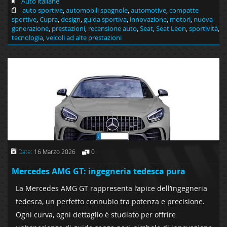
Auto italiane
auto sportive
,
automobili spagnole
,
automotive
,
compatte
sportive
,
Cupra
,
design
,
guida sportiva
,
innovazione
,
motori
,
nuova
generazione
,
prestazioni
,
recensione auto
,
Seat
,
Seat Leon
,
sportività
,
tecnologia
,
veicoli ad alte prestazioni
Date:
16 Marzo 2026
0
Mercedes AMG GT: ingegneria tedesca pura
La Mercedes AMG GT rappresenta l’apice dell’ingegneria
tedesca, un perfetto connubio tra potenza e precisione.
Ogni curva, ogni dettaglio è studiato per offrire