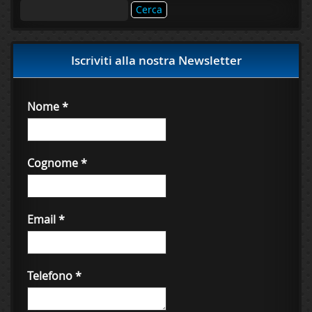
Ricerca
per:
Iscriviti alla nostra Newsletter
Nome
*
Cognome
*
Email
*
Telefono
*