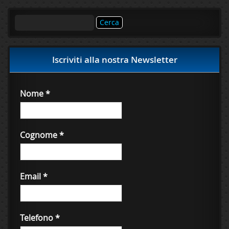
Ricerca
per:
Iscriviti alla nostra Newsletter
Nome
*
Cognome
*
Email
*
Telefono
*