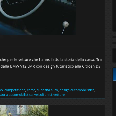
he per le vetture che hanno fatto la storia della corsa. Tra
: dalla BMW V12 LMR con design futuristico alla Citroën DS
mo
,
competizione
,
corsa
,
curiosità auto
,
design automobilistico
,
storia automobilistica
,
veicoli unici
,
vetture