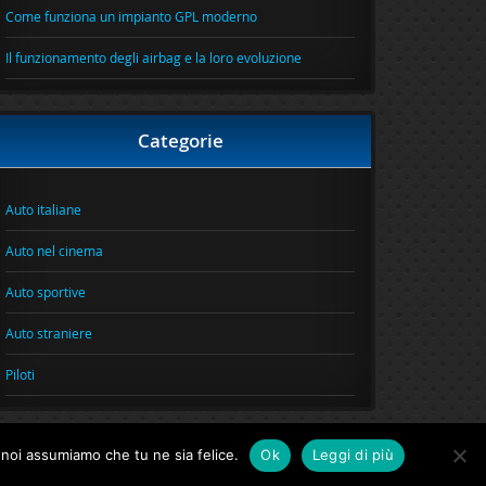
Come funziona un impianto GPL moderno
Il funzionamento degli airbag e la loro evoluzione
Categorie
Auto italiane
Auto nel cinema
Auto sportive
Auto straniere
Piloti
o noi assumiamo che tu ne sia felice.
Ok
Leggi di più