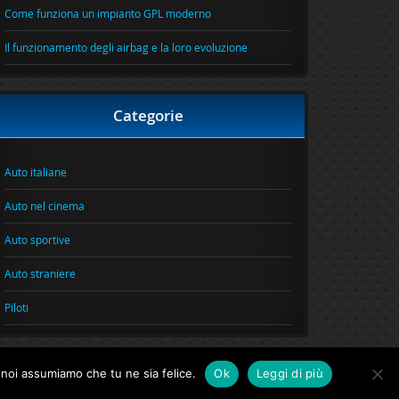
Come funziona un impianto GPL moderno
Il funzionamento degli airbag e la loro evoluzione
Categorie
Auto italiane
Auto nel cinema
Auto sportive
Auto straniere
Piloti
o noi assumiamo che tu ne sia felice.
Ok
Leggi di più