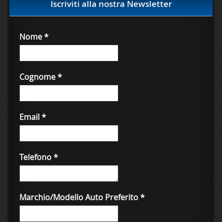
Iscriviti alla nostra Newsletter
Nome
*
Cognome
*
Email
*
Telefono
*
Marchio/Modello Auto Preferito
*