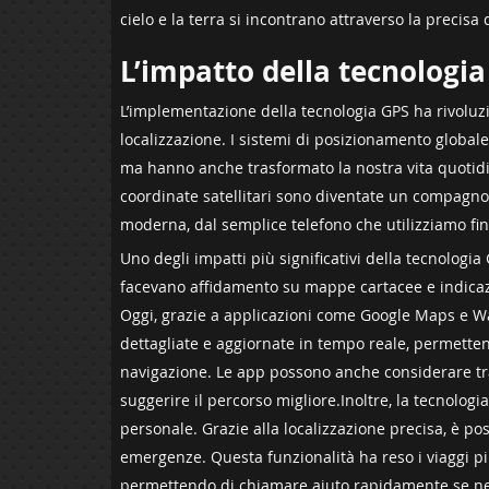
cielo e la terra si incontrano attraverso la precisa d
L’impatto ⁢della tecnologi
L’implementazione della tecnologia GPS ha rivoluzi
localizzazione. I⁤ sistemi di posizionamento globale
ma hanno anche trasformato la nostra vita quoti
coordinate satellitari ⁢sono diventate un compagno 
moderna, dal semplice telefono che utilizziamo fino
Uno degli impatti più significativi della tecnologia
facevano affidamento su mappe cartacee e indicazi
Oggi, grazie a applicazioni come Google ‍Maps e⁤ W
dettagliate ‍e ‍aggiornate ⁤in ⁣tempo reale, permett
navigazione. Le app possono ⁢anche considerare traff
suggerire il ⁢percorso migliore.Inoltre, la tecnolo
personale. Grazie alla localizzazione precisa, è pos
emergenze. Questa funzionalità ha reso i viaggi più 
permettendo ⁤di chiamare aiuto rapidamente se nece