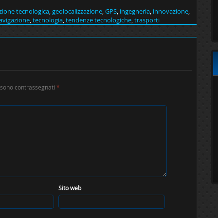
zione tecnologica
,
geolocalizzazione
,
GPS
,
ingegneria
,
innovazione
,
navigazione
,
tecnologia
,
tendenze tecnologiche
,
trasporti
i sono contrassegnati
*
Sito web