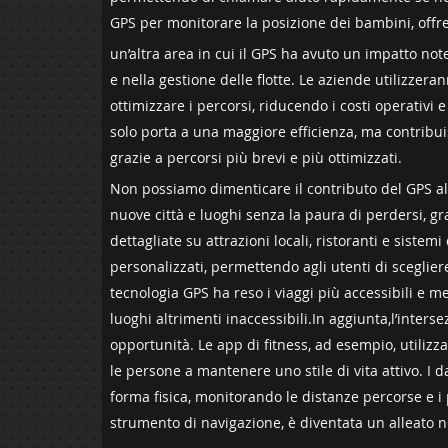
GPS per monitorare la posizione dei bambini, offr
un’altra area in ⁣cui il GPS​ ha avuto un impatto note
e nella gestione delle flotte. Le aziende utilizzera
⁣ottimizzare⁣ i percorsi, ‌riducendo⁣ i costi operati
solo porta a una maggiore⁢ efficienza, ma contribu
grazie a percorsi più brevi e più ottimizzati.
Non possiamo dimenticare il contributo del GPS al s
nuove⁣ città⁤ e luoghi ⁣senza la paura di perdersi, 
dettagliate su attrazioni locali, ristoranti e sistem
personalizzati, permettendo agli ⁤utenti di scegliere
tecnologia GPS ha reso i viaggi più accessibili e 
luoghi altrimenti inaccessibili.In aggiunta,l’inter
opportunità.‌ Le app ⁢di fitness, ad esempio, utilizz
le persone a ‍mantenere uno stile ‍di vita attivo. I d
forma fisica, monitorando le distanze percorse e i p
strumento di navigazione, è diventata un alleato n