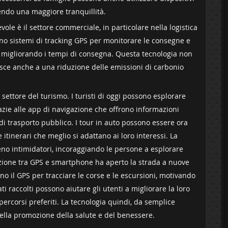
endo una maggiore tranquillità.
vole è il⁤ settore commerciale, in particolare nella logistica
nno sistemi di ​tracking GPS per monitorare le consegne ⁣e
vi⁣ e migliorando i‌ tempi di consegna. Questa tecnologia non
isce anche a una riduzione delle emissioni di carbonio
ettore del ‌turismo. I turisti di oggi possono esplorare
grazie alle app di navigazione‍ che offrono informazioni
i di trasporto pubblico. I tour in auto possono ​essere ora
 itinerari che meglio si adattano ai loro interessi. La
meno intimidatori, incoraggiando le persone a esplorare
sezione tra GPS e ⁢smartphone ha aperto la strada a nuove
ano il GPS per tracciare le corse ⁤e le escursioni, motivando
ati raccolti possono‌ aiutare gli utenti a migliorare la loro
ercorsi preferiti. La tecnologia ‌quindi, da semplice
ella promozione della salute e del benessere.