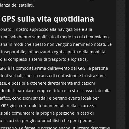
anza dei satelliti.
a GPS sulla vita quotidiana
onato il nostro approccio alla navigazione e alla
 ‌non solo hanno semplificato il modo ​in cui ci ​muoviamo,
diana in modi che spesso non vengono nemmeno notati. Le
inseparabile, influenzando ogni aspetto della mobilità ​
 ai complessi sistemi di trasporto e logistica.
 GPS è la comodità.Prima⁤ dell’avvento del GPS, le persone
oni verbali, spesso causa di confusione e frustrazione.
aze, è possibile ottenere direttamente indicazioni
endo‍ di risparmiare tempo e ridurre lo stress associato alla
ico, condizioni stradali ‌e persino eventi locali per
gia GPS gioca un‌ ruolo fondamentale nella sicurezza
sibile comunicare⁤ la propria posizione ‌in caso di
sicuri ⁣sia per gli automobilisti che per i pedoni,
ssario. Le famiglie⁢ possono anche ⁢utilizzare dispositivi