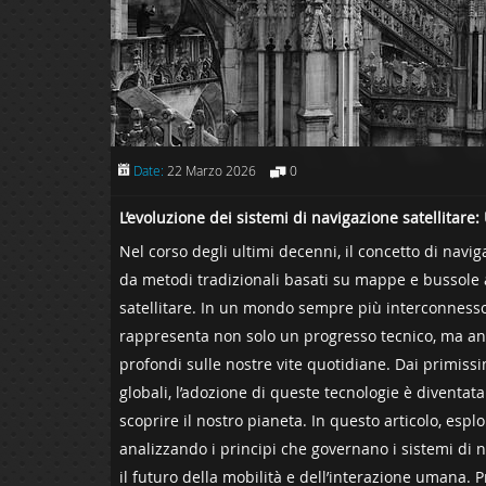
Date:
22 Marzo 2026
0
L’evoluzione dei sistemi di navigazione satellitare: U
Nel corso degli ultimi decenni, il concetto di ‌nav
da metodi tradizionali basati su mappe e bussole⁢ a
satellitare. In un mondo sempre più⁤ interconnesso, 
rappresenta non solo un progresso tecnico, ma anch
profondi sulle nostre vite quotidiane. Dai⁣ primissimi 
⁢globali, l’adozione di queste ​tecnologie è​ diven
scoprire il nostro pianeta. In questo articolo, esp
analizzando i principi che governano​ i sistemi di n
il futuro della mobilità e dell’interazione⁣ umana. P