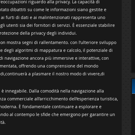
eoccupazioni riguardo⁢ alla privacy.​ La capacità di
tato dibattiti su come le informazioni siano gestite e
à ai furti di dati e ai malintenzionati rappresenta uno
utenti sia dei ‍fornitori di servizi. È ​essenziale​ stabilire
otezione della privacy ‌degli individui.
non⁣ mostra segni di ⁤rallentamento. con l’ulteriore sviluppo
 degli algoritmi di mappatura e calcolo, ‌il potenziale di
i navigazione ancora più immersive e ⁣interattive, con
 aumentata, offrendo una comprensione del mondo
ndi,continuerà a plasmare il nostro modo di vivere,di
a è innegabile. Dalla comodità nella navigazione alla
nza commerciale all’arricchimento dell’esperienza turistica,
a moderna. È fondamentale continuare a esplorare e
ando al contempo le sfide‍ che emergono ​per garantire⁣ un
ità.