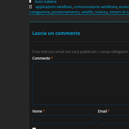
Auto italiane
applicazioni satellitari
,
comunicazione satellitare
,
evolu
navigazione
,
posizionamento
,
satelliti
,
scienza
,
sistemi di 
Lascia un commento
Il tuo indirizzo email non sarà pubblicato.
I campi obbligator
Commento
*
Nome
*
Email
*