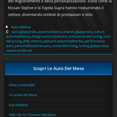
del miglioramento e della personalizzazione. Icone come la
Nissan Skyline e la Toyota Supra hanno rivoluzionato il
settore, diventando simboli di prestazioni e stile.
Auto italiane
auto giapponesi
,
automobilismo
,
brands giapponesi
,
culture
automobilistica
,
design automobilistico
,
evoluzione del tuning
,
iconi
del tuning
,
JDM
,
motori
,
passioni automobilistiche
,
performance
auto
,
personalizzazione auto
,
storia del tuning
,
tuning giapponese
,
veicoli modificati
Scopri Le Auto Del Mese
Elenco Automobili
Occasioni del Mese
Buy Adspace
Hide Ads for Premium Members