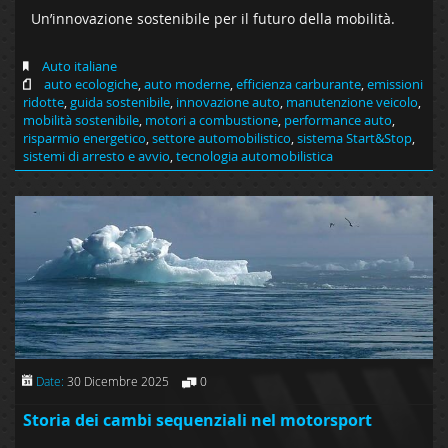
Un’innovazione sostenibile per il futuro della mobilità.
Auto italiane
auto ecologiche
,
auto moderne
,
efficienza carburante
,
emissioni
ridotte
,
guida sostenibile
,
innovazione auto
,
manutenzione veicolo
,
mobilità sostenibile
,
motori a combustione
,
performance auto
,
risparmio energetico
,
settore automobilistico
,
sistema Start&Stop
,
sistemi di arresto e avvio
,
tecnologia automobilistica
Date:
30 Dicembre 2025
0
Storia dei cambi sequenziali nel motorsport