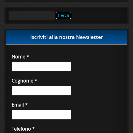
Ricerca
per:
Iscriviti alla nostra Newsletter
Nome
*
Cognome
*
Email
*
Telefono
*