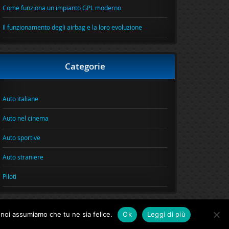
Come funziona un impianto GPL moderno
Il funzionamento degli airbag e la loro evoluzione
Categorie
Auto italiane
Auto nel cinema
Auto sportive
Auto straniere
Piloti
o noi assumiamo che tu ne sia felice.
Ok
Leggi di più