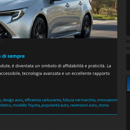
a di sempre
ndute, è diventata un simbolo di affidabilità e praticità. La
 accessibile, tecnologia avanzata e un eccellente rapporto
o
,
design auto
,
efficienza carburante
,
fiducia nel marchio
,
innovazioni
istico
,
modello Toyota
,
popolarità auto
,
recensioni auto
,
storia