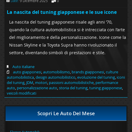
Date:
9 Dicembre 2025
0
La nascita del tuning giapponese e le sue icone
La nascita del tuning giapponese risale agli anni ’70,
quando la cultura automobilistica si è intrecciata con l’arte
del miglioramento e della personalizzazione. Icone come la
Nissan Skyline e la Toyota Supra hanno rivoluzionato il
settore, diventando simboli di prestazioni e stile.
Auto italiane
auto giapponesi
,
automobilismo
,
brands giapponesi
,
culture
automobilistica
,
design automobilistico
,
evoluzione del tuning
,
iconi
del tuning
,
JDM
,
motori
,
passioni automobilistiche
,
performance
auto
,
personalizzazione auto
,
storia del tuning
,
tuning giapponese
,
veicoli modificati
Scopri Le Auto Del Mese
Elenco Automobili