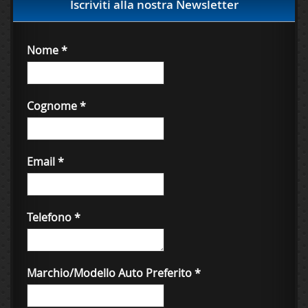
Iscriviti alla nostra Newsletter
Nome
*
Cognome
*
Email
*
Telefono
*
Marchio/Modello Auto Preferito
*