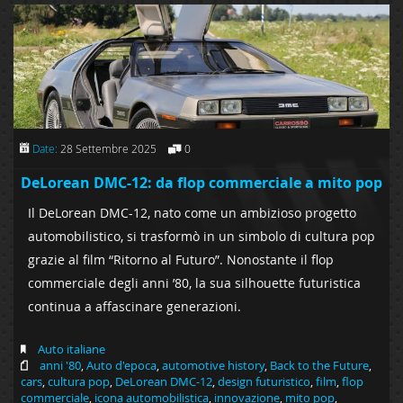
Date:
28 Settembre 2025
0
DeLorean DMC-12: da flop commerciale a mito pop
Il DeLorean DMC-12, nato come un ambizioso progetto
automobilistico, si trasformò in un simbolo di cultura pop
grazie al film “Ritorno al Futuro”. Nonostante il flop
commerciale degli anni ’80, la sua silhouette futuristica
continua a affascinare generazioni.
Auto italiane
anni '80
,
Auto d'epoca
,
automotive history
,
Back to the Future
,
cars
,
cultura pop
,
DeLorean DMC-12
,
design futuristico
,
film
,
flop
commerciale
,
icona automobilistica
,
innovazione
,
mito pop
,