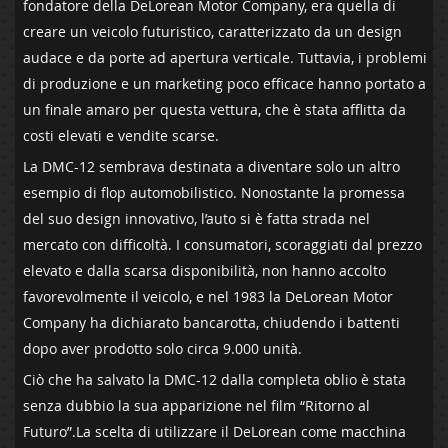
fondatore della DeLorean Motor Company, era quella di
creare un veicolo futuristico, caratterizzato da un design
audace e da porte ad ​apertura verticale. Tuttavia, i problemi
di produzione e un marketing poco efficace hanno portato a⁢
un finale amaro‍ per questa ⁢vettura, che ‌è‌ stata⁣ afflitta da
costi elevati e vendite scarse.
La DMC-12 sembrava ⁢destinata a diventare solo ‌un altro
esempio‍ di‍ flop automobilistico. Nonostante ⁤la‌ promessa
del suo design innovativo, ⁣l’auto si è ⁣fatta strada nel
mercato‍ con difficoltà. I consumatori, scoraggiati dal prezzo
elevato e ‍dalla⁢ scarsa disponibilità, non hanno accolto
favorevolmente il ‍veicolo, e nel ‌1983‍ la DeLorean Motor
Company ha dichiarato bancarotta, chiudendo⁢ i battenti ​
dopo aver prodotto solo circa 9.000 unità.
Ciò che ha ‌salvato la ​DMC-12 dalla completa oblio è stata
senza dubbio la sua⁤ apparizione nel film “Ritorno al‌
Futuro”.La scelta di utilizzare il DeLorean⁤ come macchina