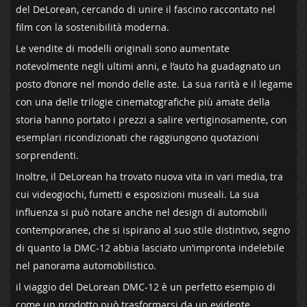
del DeLorean, cercando di unire​ il fascino raccontato nel
film con la ⁤sostenibilità moderna.
Le vendite di modelli originali sono aumentate ​
notevolmente⁣ negli ⁤ultimi anni, ⁤e l’auto ‍ha guadagnato un
posto ‌d’onore nel mondo delle aste. La sua rarità e il legame
con una delle trilogie cinematografiche più amate della
storia hanno ⁢portato i prezzi a salire vertiginosamente, con
esemplari ricondizionati che‍ raggiungono quotazioni‍
sorprendenti.
Inoltre, il DeLorean ha trovato nuova vita in‍ vari ‌media, tra
cui videogiochi, fumetti e esposizioni museali. La sua
influenza si può‍ notare anche‍ nel design di automobili
contemporanee, che si ispirano al suo stile ⁢distintivo, segno
di quanto la DMC-12 ⁤abbia lasciato un’impronta ‍indelebile
nel⁢ panorama automobilistico.
il⁤ viaggio del DeLorean‍ DMC-12 è un perfetto‌ esempio di
come un prodotto può trasformarsi da un ⁣evidente