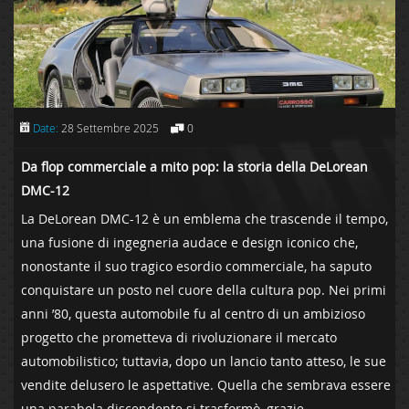
Date:
28 Settembre 2025
0
Da ‌flop commerciale ⁣a mito pop: la storia della DeLorean
DMC-12
La DeLorean DMC-12 è un emblema che trascende il tempo,
una fusione di ingegneria audace e design iconico che,
nonostante il suo tragico esordio ⁢commerciale, ha saputo
conquistare un posto nel ⁤cuore della‍ cultura pop. Nei primi
anni ’80, questa automobile fu ⁣al centro ‌di un ‌ambizioso
progetto che prometteva di rivoluzionare il mercato
automobilistico; tuttavia, dopo un lancio tanto atteso, le sue
vendite delusero le aspettative. Quella che‌ sembrava essere
una‌ parabola‍ discendente si trasformò, grazie