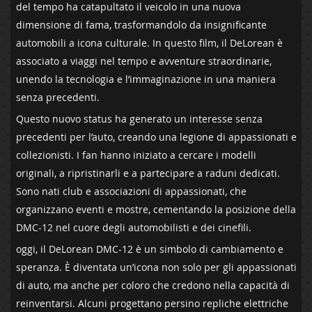
del tempo⁣ ha catapultato il⁤ veicolo in ‌una​ nuova
dimensione ⁣di⁢ fama, trasformandolo da insignificante
automobili a icona‌ culturale. In questo film, ‍il DeLorean è
associato ⁤a viaggi nel ⁣tempo e avventure straordinarie,
unendo la tecnologia e ​l’immaginazione in ⁣una maniera
senza precedenti.
Questo nuovo status ha generato un interesse senza
precedenti ‌per ⁣l’auto, creando una‌ legione di appassionati e
collezionisti. I fan hanno iniziato a cercare i modelli
originali, a ⁣ripristinarli​ e ‌a partecipare a raduni⁤ dedicati.
Sono nati club e associazioni di appassionati, che
organizzano eventi e mostre, cementando la posizione della
DMC-12 nel cuore degli automobilisti e dei cinefili.
oggi, il DeLorean DMC-12‍ è un simbolo di cambiamento e
speranza.‍ È​ diventata un’icona ⁤non ⁢solo per gli appassionati⁤
di auto, ma anche per coloro che credono nella capacità di
reinventarsi. Alcuni progettano persino repliche elettriche