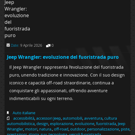
Date:
9 Aprile 2026
0
Jeep Wrangler: evoluzione del fuoristrada puro
Il Jeep Wrangler rappresenta l’evoluzione del fuoristrada
puro, unendo tradizione e innovazione. Con il suo design
iconico e capacità off-road straordinarie, continua a
conquistare gli appassionati, offrendo avventure
indimenticabili su ogni terreno.
Auto italiane
accessibilità
,
accessori Jeep
,
automobili
,
avventura
,
cultura
automobilistica
,
design
,
esplorazione
,
evoluzione
,
fuoristrada
,
Jeep
Wrangler
,
motori
,
natura.
,
off-road
,
outdoor
,
personalizzazione
,
piste
,
prestazioni
,
storia
,
suv
,
tecnologia
,
veicoli fuoristrada