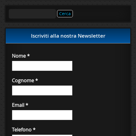
Ricerca
per:
Iscriviti alla nostra Newsletter
Nome
*
Cognome
*
Email
*
Telefono
*