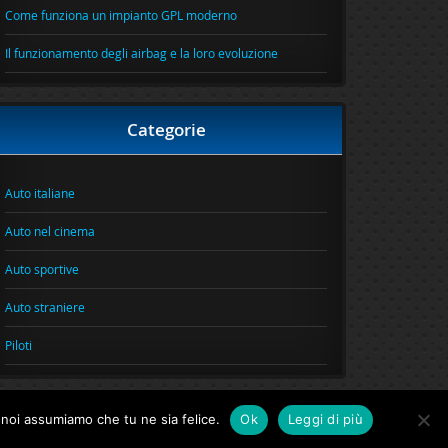
Come funziona un impianto GPL moderno
Il funzionamento degli airbag e la loro evoluzione
Categorie
Auto italiane
Auto nel cinema
Auto sportive
Auto straniere
Piloti
o noi assumiamo che tu ne sia felice.
Ok
Leggi di più