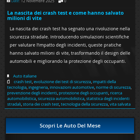
Date:
12 Novembre 2025
0
La nascita dei crash test e come hanno salvato
milioni di vite
La nascita dei crash test ha segnato una rivoluzione nella
sicurezza stradale. Introducendo simulazioni scientifiche
per valutare l’impatto degli incidenti, queste pratiche
hanno salvato milioni di vite, trasformando il design delle
automobili e migliorando la protezione degli occupanti.
Auto italiane
crash test
,
evoluzione dei test di sicurezza
,
impatti della
tecnologia
,
ingegneria
,
innovazioni automotive
,
norme di sicurezza
,
prevenzione degli incidenti
,
protezione degli occupanti
,
ricerca
automobilistica
,
sicurezza automobilistica
,
statistica degli incidenti
stradali
,
storia dei crash test
,
tecnologia della sicurezza
,
vita salvata
Scopri Le Auto Del Mese