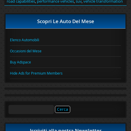
road capabilities
,
performance vehicles
,
suv
,
vehicle transformation
Scopri Le Auto Del Mese
Elenco Automobili
Occasioni del Mese
Buy Adspace
Hide Ads for Premium Members
Ricerca
per:
Iscriviti alla nostra Newsletter