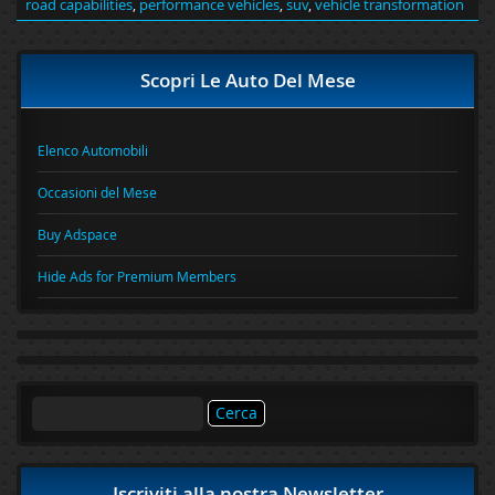
road capabilities
,
performance vehicles
,
suv
,
vehicle transformation
Scopri Le Auto Del Mese
Elenco Automobili
Occasioni del Mese
Buy Adspace
Hide Ads for Premium Members
Ricerca
per:
Iscriviti alla nostra Newsletter