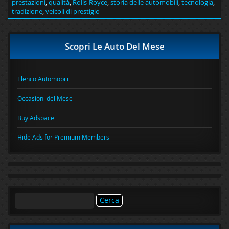
prestazioni
,
qualità
,
Rolls-Royce
,
storia delle automobili
,
tecnologia
,
tradizione
,
veicoli di prestigio
Scopri Le Auto Del Mese
Elenco Automobili
Occasioni del Mese
Buy Adspace
Hide Ads for Premium Members
Ricerca
per: