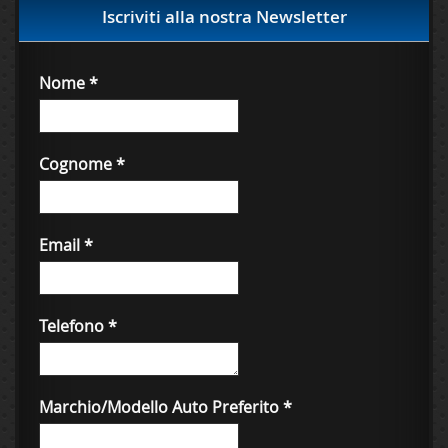
Iscriviti alla nostra Newsletter
Nome
*
Cognome
*
Email
*
Telefono
*
Marchio/Modello Auto Preferito
*