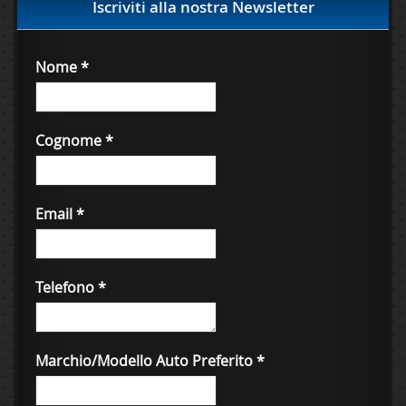
Iscriviti alla nostra Newsletter
Nome
*
Cognome
*
Email
*
Telefono
*
Marchio/Modello Auto Preferito
*