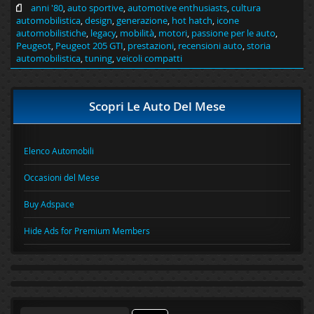
anni '80
,
auto sportive
,
automotive enthusiasts
,
cultura
automobilistica
,
design
,
generazione
,
hot hatch
,
icone
automobilistiche
,
legacy
,
mobilità
,
motori
,
passione per le auto
,
Peugeot
,
Peugeot 205 GTI
,
prestazioni
,
recensioni auto
,
storia
automobilistica
,
tuning
,
veicoli compatti
Scopri Le Auto Del Mese
Elenco Automobili
Occasioni del Mese
Buy Adspace
Hide Ads for Premium Members
Ricerca