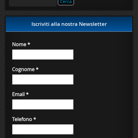
per:
Iscriviti alla nostra Newsletter
Nome
*
Cognome
*
Email
*
Telefono
*