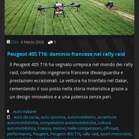
Date:
4 Marzo 2026
0
Peugeot 405 T16: dominio francese nei rally raid
Il Peugeot 405 T16 ha segnato un’epoca nel mondo dei rally
raid, combinando ingegneria francese d’avanguardia e
prestazioni eccezionali. La vettura ha trionfato nel Dakar,
cementando il suo posto nella storia motoristica grazie a
un design innovativo e a una potenza senza pari.
Auto italiane
auto da corsa
,
auto sportive
,
automobilismo
,
avventure
automobilistiche
,
competizioni automobilistiche
,
cultura
automobilistica
,
Francia
,
motori
,
Nelle competizioni
,
off-road
,
performance
,
Peugeot
,
Peugeot 405 T16
,
rally raid
,
sport motoristici
,