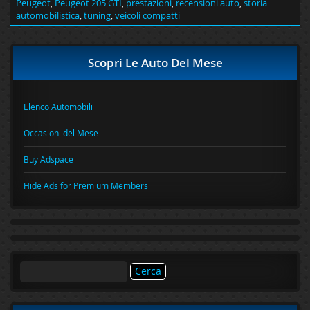
Peugeot
,
Peugeot 205 GTI
,
prestazioni
,
recensioni auto
,
storia
automobilistica
,
tuning
,
veicoli compatti
Scopri Le Auto Del Mese
Elenco Automobili
Occasioni del Mese
Buy Adspace
Hide Ads for Premium Members
Ricerca
per: