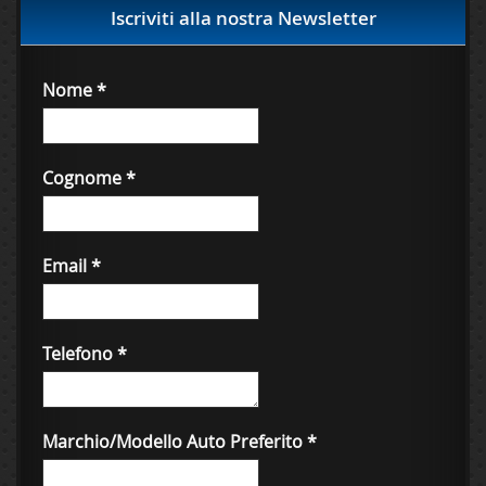
Iscriviti alla nostra Newsletter
Nome
*
Cognome
*
Email
*
Telefono
*
Marchio/Modello Auto Preferito
*