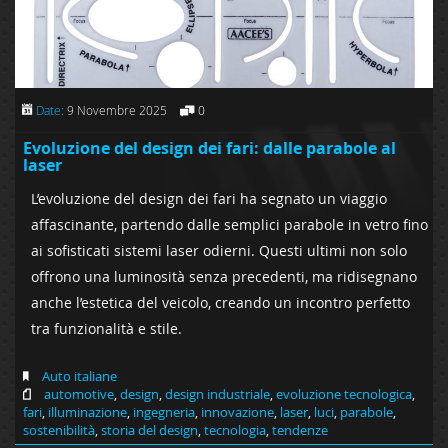
Date:
9 Novembre 2025
0
Evoluzione del design dei fari: dalle parabole al
laser
L’evoluzione del design dei fari ha segnato un viaggio
affascinante, partendo dalle semplici parabole in vetro fino
ai sofisticati sistemi laser odierni. Questi ultimi non solo
offrono una luminosità senza precedenti, ma ridisegnano
anche l’estetica del veicolo, creando un incontro perfetto
tra funzionalità e stile.
Auto italiane
automotive
,
design
,
design industriale
,
evoluzione tecnologica
,
fari
,
illuminazione
,
ingegneria
,
innovazione
,
laser
,
luci
,
parabole
,
sostenibilità
,
storia del design
,
tecnologia
,
tendenze