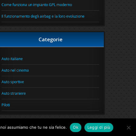
Come funziona un impianto GPL moderno
Il funzionamento degli airbag e la loro evoluzione
Categorie
Auto italiane
Auto nel cinema
Auto sportive
Auto straniere
Piloti
o noi assumiamo che tu ne sia felice.
Ok
Leggi di più