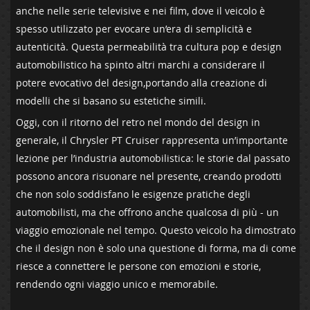
anche nelle serie televisive e⁤ nei​ film,⁢ dove ‍il ⁢veicolo è⁣
spesso utilizzato per evocare un’era di semplicità ‌e
autenticità. Questa permeabilità tra cultura ⁣pop e​ design
‍automobilistico ha ‌spinto altri marchi a considerare il
⁤potere evocativo del design,portando alla creazione di
modelli che si ⁣basano su‍ estetiche simili.
Oggi, con il ritorno del retro nel mondo del design in
generale, ​il‍ Chrysler PT⁤ Cruiser rappresenta un’importante
lezione per l’industria⁤ automobilistica: ​le ⁤storie dal ​passato
possono ancora risuonare ⁢nel presente, creando⁣ prodotti
che non ‍solo ‍soddisfano ⁤le‍ esigenze ‍pratiche ⁣degli
automobilisti, ma che offrono‌ anche qualcosa⁤ di più -⁢ un
viaggio⁣ emozionale nel tempo. Questo veicolo ‌ha dimostrato
che il design non è ⁣solo una questione di⁤ forma, ma ‌di come
riesce⁣ a connettere le persone⁣ con emozioni e storie,
rendendo ogni viaggio unico⁢ e memorabile.