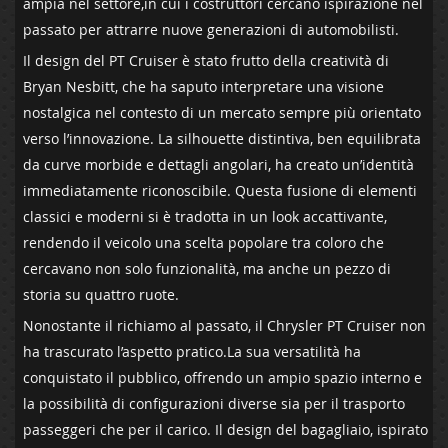
ampia nel settore,in cui i costruttori‌ cercano ispirazione nel
passato per attrarre nuove generazioni⁢ di automobilisti.
Il design del PT Cruiser è stato frutto della creatività ​di
Bryan Nesbitt, che ha⁤ saputo interpretare ​una visione
nostalgica nel contesto di ​un mercato​ sempre più ⁣orientato⁤
verso l’innovazione. La ​silhouette⁣ distintiva, ben equilibrata‍
da curve morbide e dettagli angolari, ha creato ​un’identità⁢
immediatamente riconoscibile. ⁢Questa fusione di​ elementi
classici⁣ e moderni si è tradotta in un look ⁢accattivante,​
rendendo ⁣il veicolo ⁤una scelta⁣ popolare tra coloro‌ che
cercavano⁤ non solo‌ funzionalità, ‍ma anche un pezzo di
storia su quattro‍ ruote.
Nonostante​ il ‌richiamo ⁢al passato, il Chrysler PT Cruiser non
ha trascurato l’aspetto pratico.La sua versatilità ha
⁤conquistato il⁢ pubblico, offrendo un ampio spazio interno ‍e
la possibilità ‌di configurazioni ‍diverse sia​ per il⁣ trasporto
passeggeri che per il carico. Il ‌design del bagagliaio, ⁣ispirato