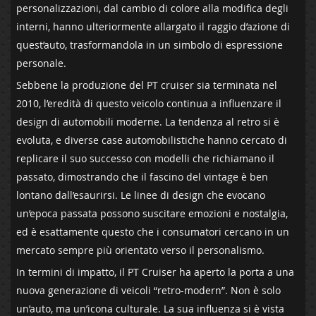
personalizzazioni, dal cambio di ‍colore alla modifica‌ degli
interni, hanno ulteriormente allargato il raggio d’azione di
quest’auto, trasformandola‌ in un simbolo ⁢di espressione
personale. ⁣
Sebbene ‍la ⁣produzione⁢ del PT⁣ cruiser ⁢sia terminata nel
2010, l’eredità di questo veicolo continua ‌a influenzare il
design di automobili⁢ moderne. La ⁢tendenza al retro si è
evoluta, e diverse case automobilistiche⁢ hanno cercato di
⁢replicare il ‍suo successo con modelli che richiamano il
passato, dimostrando ‍che il ⁢fascino ⁣del ⁢vintage​ è ben
lontano ⁢dall’esaurirsi. Le linee ⁤di ⁣design che ⁤evocano
‌un’epoca passata possono suscitare emozioni e ‌nostalgia,
⁤ed ‌è esattamente questo che i consumatori cercano ⁣in‍ un
⁤mercato sempre più orientato verso il personalismo.
In termini di impatto, ‌il PT ⁢Cruiser⁤ ha aperto la porta a ⁢una
nuova generazione di⁤ veicoli “retro-modern”. Non ⁣è solo
un’auto, ma⁢ un’icona⁢ culturale. La sua influenza si è vista