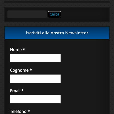
Ricerca
per:
Iscriviti alla nostra Newsletter
Nome
*
Cognome
*
Email
*
Telefono
*