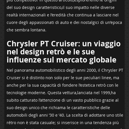
del suo‍ design caratteristico,il​ suo‌ impatto nelle diverse
realtà⁤ internazionali e l’eredità che continua a lasciare ⁣nel
cuore degli⁤ appassionati di ‍auto e⁤ dei nostalgici di un’epoca
che sembra⁢ lontana.
Chrysler PT ​Cruiser: un⁣ viaggio
nel design ⁤retrò e ⁣le ⁤sue
influenze sul mercato globale
Nel panorama automobilistico degli anni ‍2000, il Chrysler ⁢PT
Cruiser si⁢ è distinto non‌ solo per le ​sue⁤ peculiari ⁣linee,​ ma
anche ‌per la sua ⁢capacità di ⁤fondere l’estetica retrò con le
tecnologie⁤ moderne. Questa vettura,lanciata nel 1999,ha
subito catturato l’attenzione di un vasto pubblico grazie ​al
suo⁤ design ⁤unico che richiama le caratteristiche delle
automobili degli anni ’30 e ’40. La ⁢scelta di adottare uno⁤ stile
rétro non è⁣ stata casuale; si inserisce in una ⁣tendenza⁣ più​