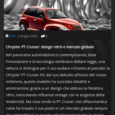
Date:
2 Giugno 2026
0
Chrysler PT Cruiser: ‍design retrò e mercato globale
Nel panorama‍ automobilistico contemporaneo, dove
l’innovazione ‍e la tecnologia sembrano​ dettare⁣ legge,​ una
vettura si distingue per il suo audace richiamo al passato:‌ la
Chrysler PT‌ Cruiser.Fin dal suo debutto all’inizio del nuovo
millennio, questo modello ha suscitato‌ dibattiti e
ammirazione, grazie a un design‍ che⁢ abbraccia l’estetica
rétro, ⁢mescolando influenze vintage ⁢con le esigenze della
modernità. Ma cosa rende la PT Cruiser⁢ così affascinante,e
come ha trovato il suo posto in un mercato globale sempre
più competitivo? in questo articolo,esploreremo⁢ le origini⁢