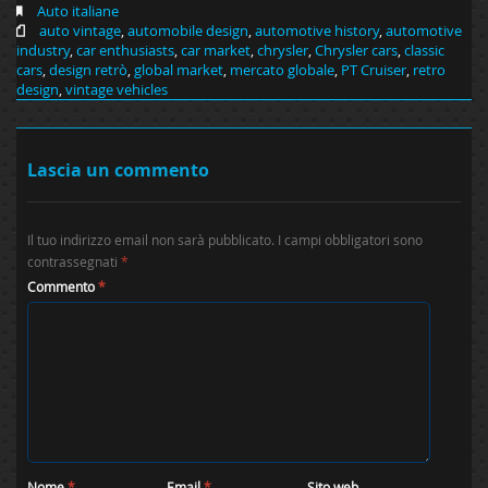
Auto italiane
auto vintage
,
automobile design
,
automotive history
,
automotive
industry
,
car enthusiasts
,
car market
,
chrysler
,
Chrysler cars
,
classic
cars
,
design retrò
,
global market
,
mercato globale
,
PT Cruiser
,
retro
design
,
vintage vehicles
Lascia un commento
Il tuo indirizzo email non sarà pubblicato.
I campi obbligatori sono
contrassegnati
*
Commento
*
Nome
*
Email
*
Sito web