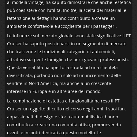
ai modelli vintage, ha ⁣saputo dimostrare che anche l’estetica
può ⁤coesistere⁤ con l’utilità.‍ Inoltre, la⁢ scelta⁣ dei materiali ⁣e
l’attenzione ai ⁢dettagli hanno contribuito ⁢a‌ creare un
ambiente ⁤confortevole e ⁢accogliente⁤ per i⁤ passeggeri.
Le influenze sul mercato⁢ globale sono state significative.Il PT
Cruiser⁤ ha ⁤saputo⁢ posizionarsi in un segmento di mercato ​
che trascende le tradizionali‌ categorie di‍ automobili,​
attrattivo​ sia per le famiglie che per i ⁢giovani professionisti.
⁣Questa versatilità ha ⁤aperto la strada ad una clientela
⁣diversificata,‍ portando non solo ad un incremento delle
vendite in Nord America,⁣ ma anche ⁣a ‍un ‍crescente
interesse⁢ in Europa e in ‌altre aree⁣ del ⁤mondo.‍
La combinazione‌ di⁤ estetica⁢ e funzionalità ⁤ha⁤ reso ‍il PT
Cruiser ​un oggetto di culto nel corso degli anni. I suoi⁣ fan,
appassionati di design⁢ e storia automobilistica, hanno
contribuito‍ a creare una comunità attiva, promuovendo
⁤eventi‍ e incontri dedicati a questo modello. le