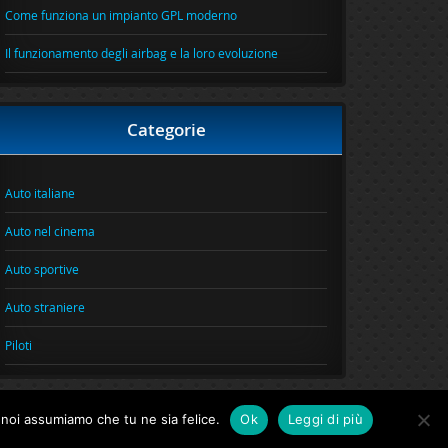
Come funziona un impianto GPL moderno
Il funzionamento degli airbag e la loro evoluzione
Categorie
Auto italiane
Auto nel cinema
Auto sportive
Auto straniere
Piloti
o noi assumiamo che tu ne sia felice.
Ok
Leggi di più