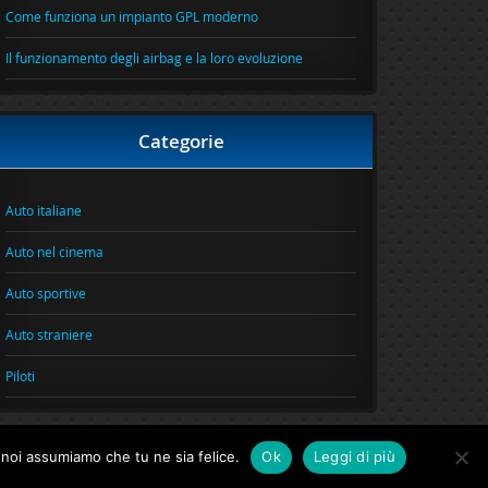
Come funziona un impianto GPL moderno
Il funzionamento degli airbag e la loro evoluzione
Categorie
Auto italiane
Auto nel cinema
Auto sportive
Auto straniere
Piloti
o noi assumiamo che tu ne sia felice.
Ok
Leggi di più