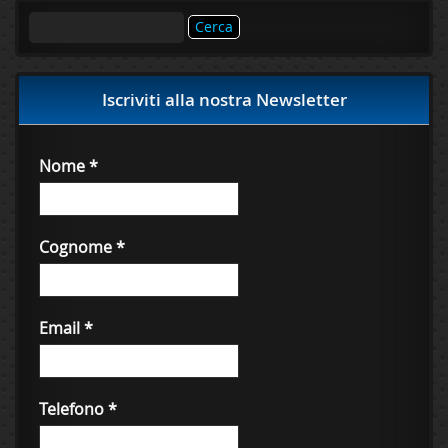
Ricerca
per:
Iscriviti alla nostra Newsletter
Nome
*
Cognome
*
Email
*
Telefono
*