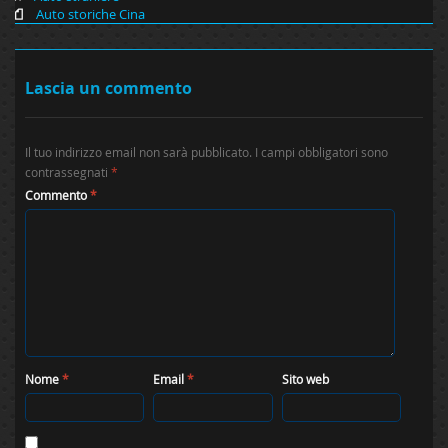
Auto storiche Cina
Lascia un commento
Il tuo indirizzo email non sarà pubblicato.
I campi obbligatori sono
contrassegnati
*
Commento
*
Nome
*
Email
*
Sito web