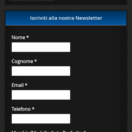
Iscriviti alla nostra Newsletter
Nome
*
Cognome
*
Email
*
Telefono
*