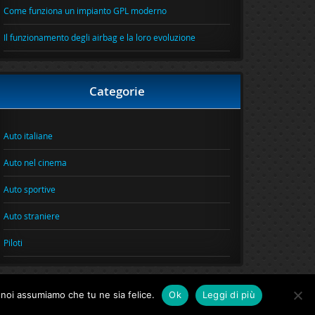
Come funziona un impianto GPL moderno
Il funzionamento degli airbag e la loro evoluzione
Categorie
Auto italiane
Auto nel cinema
Auto sportive
Auto straniere
Piloti
o noi assumiamo che tu ne sia felice.
Ok
Leggi di più