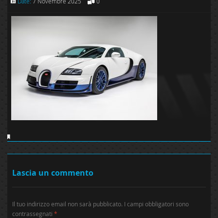
Date:
7 Novembre 2025
0
Lascia un commento
Il tuo indirizzo email non sarà pubblicato.
I campi obbligatori sono
contrassegnati
*