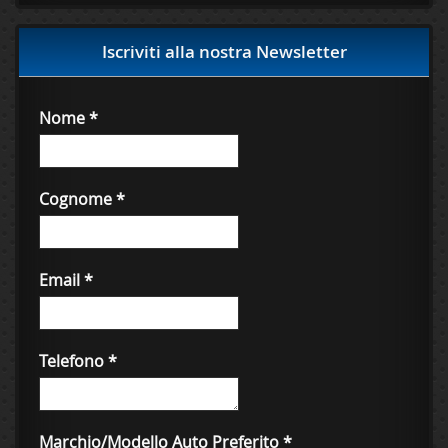
Iscriviti alla nostra Newsletter
Nome
*
Cognome
*
Email
*
Telefono
*
Marchio/Modello Auto Preferito
*