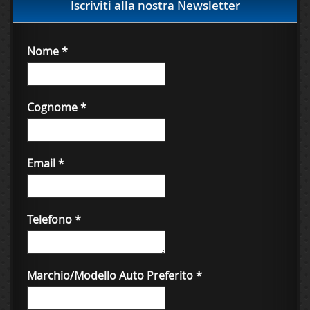
Iscriviti alla nostra Newsletter
Nome
*
Cognome
*
Email
*
Telefono
*
Marchio/Modello Auto Preferito
*