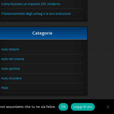
Come funziona un impianto GPL moderno
Il funzionamento degli airbag e la loro evoluzione
Categorie
Auto italiane
Auto nel cinema
Auto sportive
Auto straniere
Piloti
o noi assumiamo che tu ne sia felice.
Ok
Leggi di più