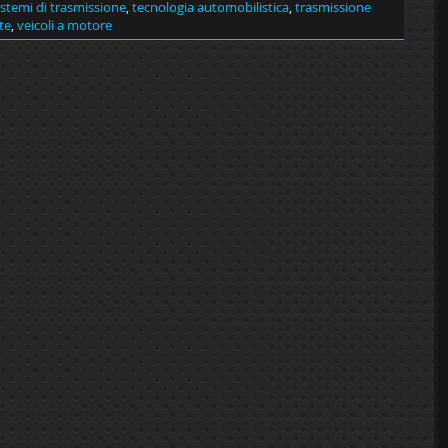
istemi di trasmissione
,
tecnologia automobilistica
,
trasmissione
te
,
veicoli a motore