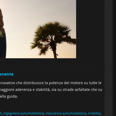
manente
novativo che distribuisce la potenza del motore su tutte le
ggiore aderenza e stabilità, sia su strade asfaltate che su
alla guida.
li
,
ingegneria automobilistica
,
meccanica automobilistica
,
mobilità
,