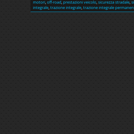
motori
,
off-road
,
prestazioni veicolo
,
sicurezza stradale
,
s
integrale
,
trazione integrale
,
trazione integrale permanen