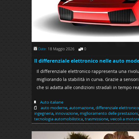
Date:
18 Maggio 2026
0
Il differenziale elettronico nelle auto mod
Il differenziale elettronico rappresenta una rivo
migliorando la stabilità in curva. Grazie a sensori 
che si adatta alle condizioni stradali in tempo rea
Auto italiane
auto moderne
,
automazione
,
differenziale elettronico
ingegneria
,
innovazione
,
miglioramento delle prestazioni
tecnologia automobilistica
,
trasmissione
,
veicoli a motor