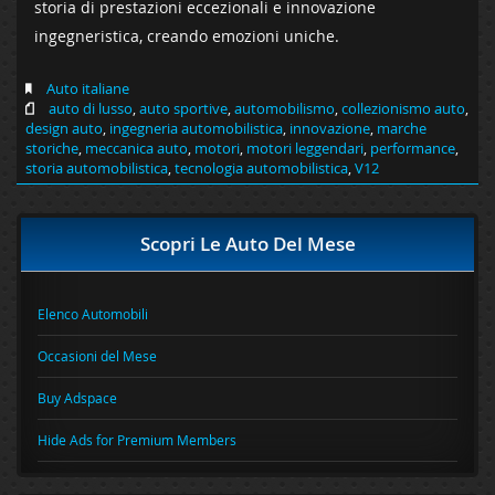
storia di prestazioni eccezionali e innovazione
ingegneristica, creando emozioni uniche.
Auto italiane
auto di lusso
,
auto sportive
,
automobilismo
,
collezionismo auto
,
design auto
,
ingegneria automobilistica
,
innovazione
,
marche
storiche
,
meccanica auto
,
motori
,
motori leggendari
,
performance
,
storia automobilistica
,
tecnologia automobilistica
,
V12
Scopri Le Auto Del Mese
Elenco Automobili
Occasioni del Mese
Buy Adspace
Hide Ads for Premium Members