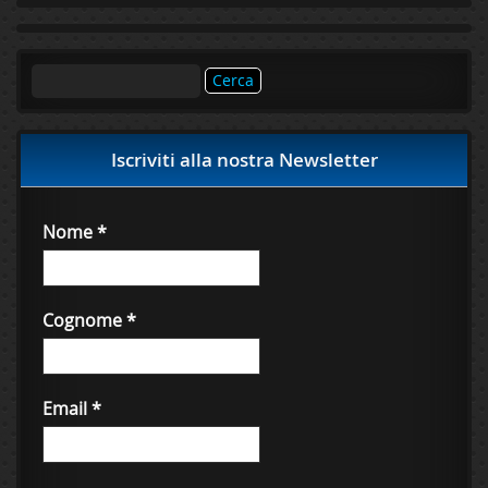
Ricerca
per:
Iscriviti alla nostra Newsletter
Nome
*
Cognome
*
Email
*