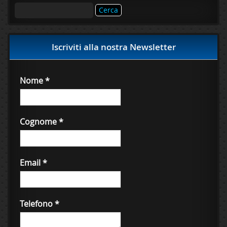
Ricerca
per:
Iscriviti alla nostra Newsletter
Nome
*
Cognome
*
Email
*
Telefono
*