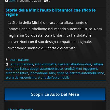
Date:
4 Novembre 2025
0
Storia della Mini: l’auto britannica che sfidò le
regole
La Storia della Mini è un racconto affascinante di
innovazione e ribellione nel mondo automobilistico. Nata
negli anni ’60, questa icona britannica ha sfidato le
convenzioni con il suo design compatto e originale,
diventando simbolo di libertà e creatività.
Auto italiane
auto britannica
,
auto compatte
,
classici dell'automobile
,
cultura
automobilistica
,
design automobilistico
,
eredità Mini
,
ingegneria
automobilistica
,
innovazione
,
Mini
,
sfide nel settore automobilistico
,
storia del motorismo
,
storia dell'automobile
Scopri Le Auto Del Mese
Elenco Automobili